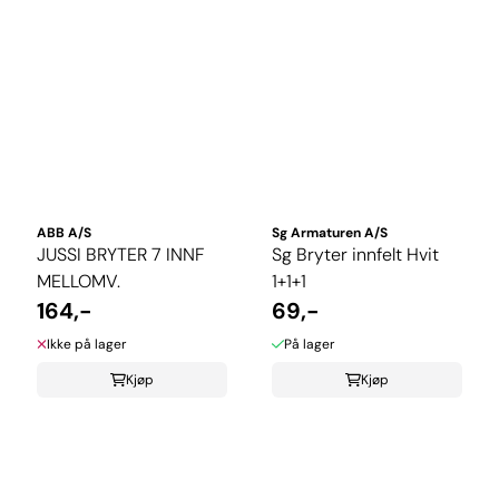
ABB A/S
Sg Armaturen A/S
JUSSI BRYTER 7 INNF
Sg Bryter innfelt Hvit
MELLOMV.
1+1+1
164,-
69,-
Ikke på lager
På lager
Kjøp
Kjøp