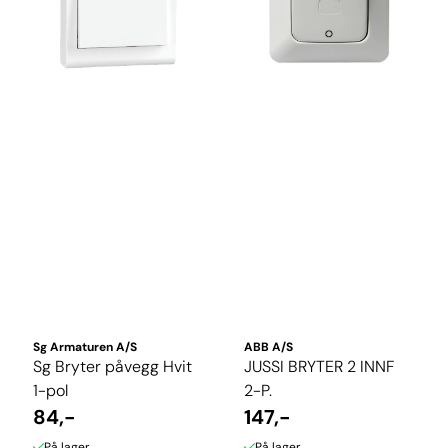
Sg Armaturen A/S
ABB A/S
Sg Bryter påvegg Hvit
JUSSI BRYTER 2 INNF
1-pol
2-P.
84,-
147,-
På lager
På lager