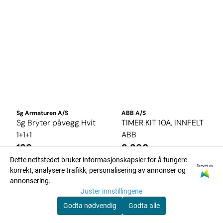
Sg Armaturen A/S
ABB A/S
Sg Bryter påvegg Hvit
TIMER KIT 10A, INNFELT
1+1+1
ABB
139,-
2.299,-
Dette nettstedet bruker informasjonskapsler for å fungere
På lager
Ikke på lager
Drevet av
korrekt, analysere trafikk, personalisering av annonser og
Kjøp
Kjøp
annonsering.
Juster innstillingene
Godta nødvendig
Godta alle