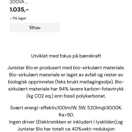
200VA ...
1.035,-
På lager
Kjøp
Utviklet med fokus på bærekraft
Junistar Bio er produsert med bio-sirkulært materiale.
Bio-sirkulært materiale er laget av avfall og rester av
biologisk opprinnelse (feks brukt matlagingsolje). Bio-
sirkulært materiale har 94% lavere karbon-fotavtrykk
(kg CO2 eq.) enn fossil polykarbonat.
Svært energi-effektiv,100lm/W, 5W, 520lm@3000K,
Ra>90.
Ingen driver (Elektronikken er inkludert i lyskilden),og
Junistar Bio har totalt ca 40%vekt-reduksjon