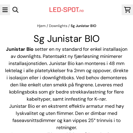
Hopp til innhold
Hjem
/
Downlights
/
Sg Junistar BIO
Sg Junistar BIO
Junistar Bio
setter en ny standard for enkel installasjon
av downlights. Patentsøkt ny fjærløsning minimerer
installasjonstiden. Junistar Bio kan monteres i 48 mm
lektelag i alle platetykkelser fra 2mm og oppover, direkte
i isolasjon eller i downlightboks. Ved behov demonteres
den like enkelt uten smekk på fingrene. Leveres med
koblingsboks som gir bedre strekkavlastning for flere
kabeltyper, samt innfesting for K-rør.
Junistar Bio er en ekstremt effektiv armatur med høy
lyskvalitet og uten flimmer. Den er dimbar med
faseavsnittsdimmer og kan vippes 25° trinnvis i to
retninger.