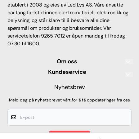
etablert i 2008 og eies av Led Lys AS. Våre ansatte
har lang fartstid innen elektromateriell, elektronikk og
belysning, og står klare til å besvare alle dine
spørsmål om produkter og bruksområder. Vår
servicetelefon 9265 7012 er åpen mandag til fredag
07.30 til 16.00.
Om oss
Led Lys AS
Kundeservice
Sandgata 55
Frakt og levering
Nyhetsbrev
7012 Trondheim
IP-klassifisering
Org. nr. 912068978
Meld deg på nyhetsbrevet vårt for å få oppdateringer fra oss
Tlf: 9265 7012
Kjøpsbetingelser
E-post
led-spot@ledlys-as.no
Frakt og levering
Betaling
MELD DEG PÅ