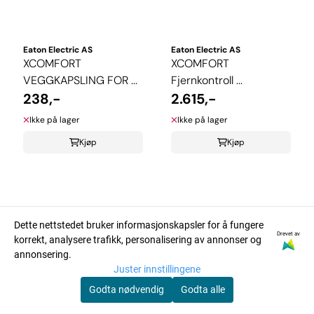
Eaton Electric AS
Eaton Electric AS
XCOMFORT
XCOMFORT
VEGGKAPSLING FOR ...
Fjernkontroll ...
238,-
2.615,-
Ikke på lager
Ikke på lager
Kjøp
Kjøp
Dette nettstedet bruker informasjonskapsler for å fungere
Drevet av
korrekt, analysere trafikk, personalisering av annonser og
annonsering.
Juster innstillingene
Godta nødvendig
Godta alle