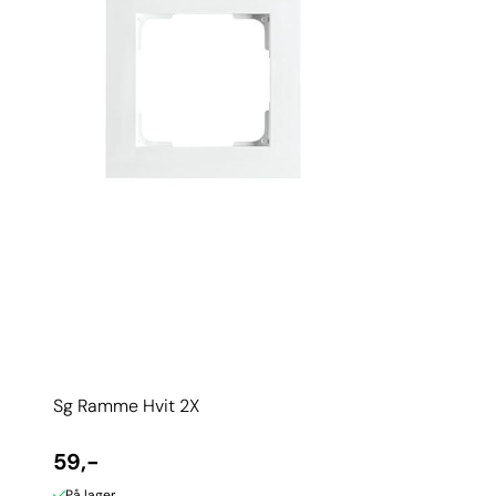
Sg Ramme Hvit 2X
59,-
På lager