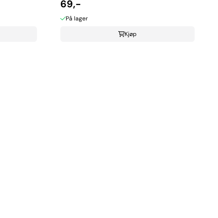
69,-
På lager
Kjøp