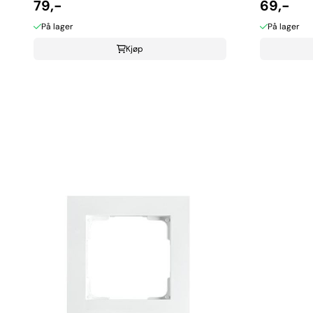
79,-
69,-
På lager
På lager
Kjøp