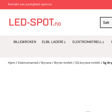
Hopp til innhold
Kontakt oss: post@led-spot.no
BILLIGKROKEN
ELBIL LADERE
ELEKTROMATRIELL
Hjem
/
Elektromatriell
/
Brytere
/
Bryter Innfelt
/
SG brytere innfelt
/
Sg Bry