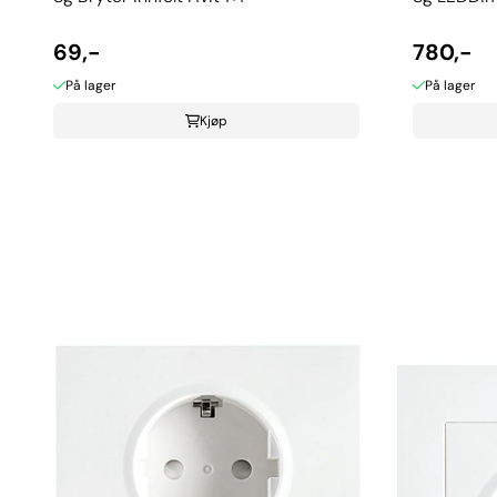
69,-
780,-
På lager
På lager
Kjøp