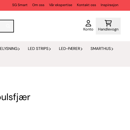
SG Smart
Om oss
Vår ekspertise
Kontakt oss
Inspirasjon
Konto
Handlevogn
ELYSNING
LED STRIPS
LED-PÆRER
SMARTHUS
ulsfjær