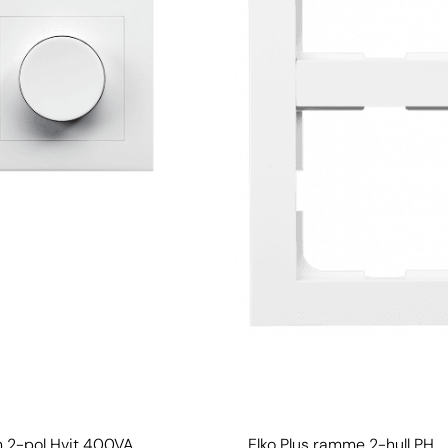
 2-pol Hvit 400VA
Elko Plus ramme 2-hull PH