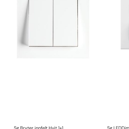
Sg Bryter innfelt Hvit 1+1
Sg LEDDim