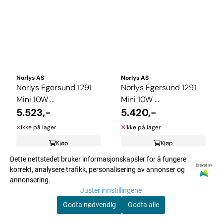
Norlys AS
Norlys AS
Norlys Egersund 1291
Norlys Egersund 1291
Mini 10W ...
Mini 10W ...
5.523,-
5.420,-
Ikke på lager
Ikke på lager
Kjøp
Kjøp
Dette nettstedet bruker informasjonskapsler for å fungere
Drevet av
korrekt, analysere trafikk, personalisering av annonser og
annonsering.
Juster innstillingene
Godta nødvendig
Godta alle