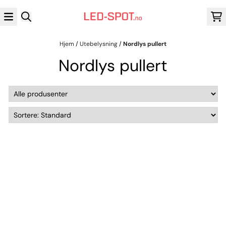
Hopp til innhold
Hjem
/
Utebelysning
/
Nordlys pullert
Nordlys pullert