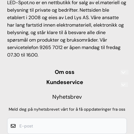
LED-Spot.no er en nettbutikk for salg av el.materiell og
belysning til private og bedrifter. Nettsiden ble
etablert i 2008 og eies av Led Lys AS. Våre ansatte
har lang fartstid innen elektromateriell, elektronikk og
belysning, og står klare til å besvare alle dine
spørsmål om produkter og bruksområder. Vår
servicetelefon 9265 7012 er åpen mandag til fredag
07.30 til 16.00.
Om oss
Led Lys AS
Kundeservice
Sandgata 55
Frakt og levering
Nyhetsbrev
7012 Trondheim
IP-klassifisering
Org. nr. 912068978
Meld deg på nyhetsbrevet vårt for å få oppdateringer fra oss
Tlf: 9265 7012
Kjøpsbetingelser
E-post
led-spot@ledlys-as.no
Frakt og levering