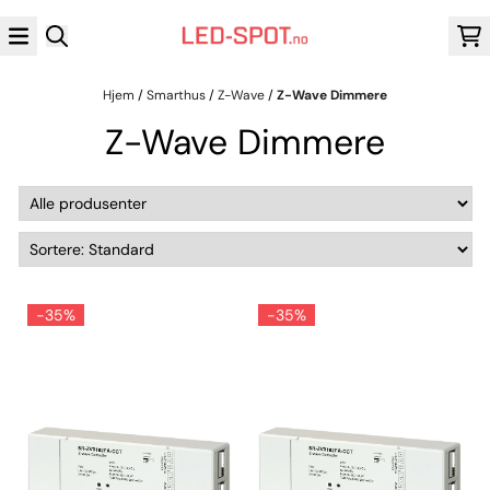
Hopp til innhold
Hjem
/
Smarthus
/
Z-Wave
/
Z-Wave Dimmere
Z-Wave Dimmere
-35%
-35%