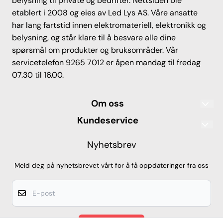
belysning til private og bedrifter. Nettsiden ble
etablert i 2008 og eies av Led Lys AS. Våre ansatte
har lang fartstid innen elektromateriell, elektronikk og
belysning, og står klare til å besvare alle dine
spørsmål om produkter og bruksområder. Vår
servicetelefon 9265 7012 er åpen mandag til fredag
07.30 til 16.00.
Om oss
Led Lys AS
Kundeservice
Sandgata 55
Frakt og levering
Nyhetsbrev
7012 Trondheim
IP-klassifisering
Org. nr. 912068978
Meld deg på nyhetsbrevet vårt for å få oppdateringer fra oss
Tlf: 9265 7012
Kjøpsbetingelser
E-post
led-spot@ledlys-as.no
Frakt og levering
Betaling