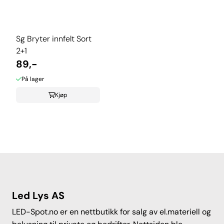
Sg Bryter innfelt Sort
2+1
89,-
På lager
Kjøp
Led Lys AS
LED-Spot.no er en nettbutikk for salg av el.materiell og