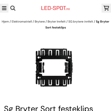
Hopp til innhold
Hjem
/
Elektromatriell
/
Brytere
/
Bryter Innfelt
/
SG brytere innfelt
/
Sg Bryter
Sort festeklips
Sg Bryter Sort festeklips