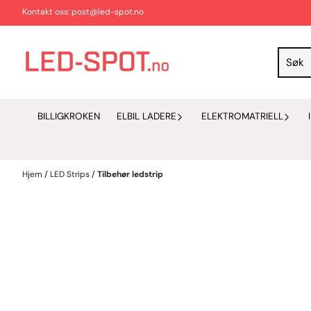
Hopp til innhold
Kontakt oss: post@led-spot.no
BILLIGKROKEN
ELBIL LADERE
ELEKTROMATRIELL
Hjem
/
LED Strips
/
Tilbehør ledstrip