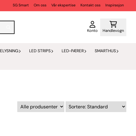
SG Smart
Om oss
Vår ekspertise
Kontakt oss
Inspirasjon
Konto
Handlevogn
ELYSNING
LED STRIPS
LED-PÆRER
SMARTHUS