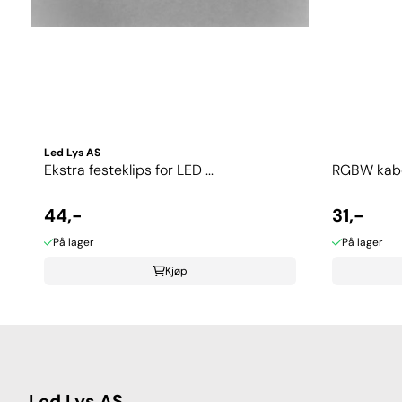
Led Lys AS
Ekstra festeklips for LED ...
RGBW kabel
44,-
31,-
På lager
På lager
Kjøp
Led Lys AS