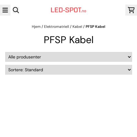
Hopp til innhold
Hjem
/
Elektromatriell
/
Kabel
/
PFSP Kabel
PFSP Kabel