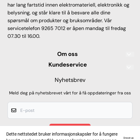
har lang fartstid innen elektromateriell, elektronikk og
belysning, og står klare til å besvare alle dine
spørsmål om produkter og bruksområder. Vår
servicetelefon 9265 7012 er åpen mandag til fredag
07.30 til 16.00.
Om oss
Led Lys AS
Kundeservice
Sandgata 55
Frakt og levering
Nyhetsbrev
7012 Trondheim
IP-klassifisering
Org. nr. 912068978
Meld deg på nyhetsbrevet vårt for å få oppdateringer fra oss
Tlf: 9265 7012
Kjøpsbetingelser
E-post
led-spot@ledlys-as.no
Frakt og levering
Betaling
MELD DEG PÅ
Personvern
Dette nettstedet bruker informasjonskapsler for å fungere
Drevet av