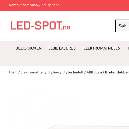
Hopp til innhold
Kontakt oss: post@led-spot.no
BILLIGKROKEN
ELBIL LADERE
ELEKTROMATRIELL
Hjem
/
Elektromatriell
/
Brytere
/
Bryter Innfelt
/
ABB Jussi
/
Bryter dobbel