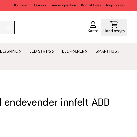
SG Smart
Om oss
Vår ekspertise
Kontakt oss
Inspirasjon
Konto
Handlevogn
ELYSNING
LED STRIPS
LED-PÆRER
SMARTHUS
l endevender innfelt ABB